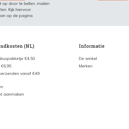
t op door te bellen, mailen
ten. Kijk hiervoor
an op de pagina.
ndkosten (NL)
Informatie
nbuspakketje €4,50
De winkel
 €6,95
Merken
 verzenden vanaf €49
en
nt aanmaken