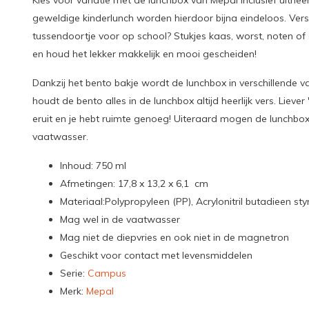
Kies voor variatie met de lunchbox van Mepal inclusief uitn
geweldige kinderlunch worden hierdoor bijna eindeloos. Vers 
tussendoortje voor op school? Stukjes kaas, worst, noten of
en houd het lekker makkelijk en mooi gescheiden!
Dankzij het bento bakje wordt de lunchbox in verschillende
houdt de bento alles in de lunchbox altijd heerlijk vers. Lie
eruit en je hebt ruimte genoeg! Uiteraard mogen de lunchbo
vaatwasser.
Inhoud: 750 ml
Afmetingen: 17,8 x 13,2 x 6,1 cm
Materiaal:Polypropyleen (PP), Acrylonitril butadieen s
Mag wel in de vaatwasser
Mag niet de diepvries en ook niet in de magnetron
Geschikt voor contact met levensmiddelen
Serie:
Campus
Merk:
Mepal