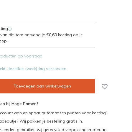
ting
i
van dit item ontvang je
€0,60
korting op je
oop.
roducten op voorraad
eld, dezelfde (werk)dag verzonden.
Toevoegen aan winkelwagen
en bij Hoge Ramen?
ccount aan en spaar automatisch punten voor korting!
adeautje? Wij pakken je bestelling gratis in.
rzenden gebruiken wij gerecycled verpakkingsmateriaal.