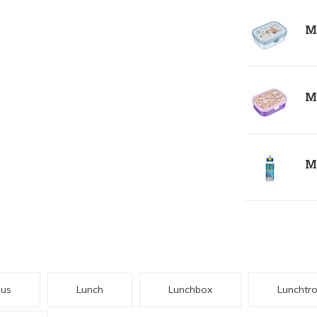
Me
Me
Me
us
Lunch
Lunchbox
Lunchtr