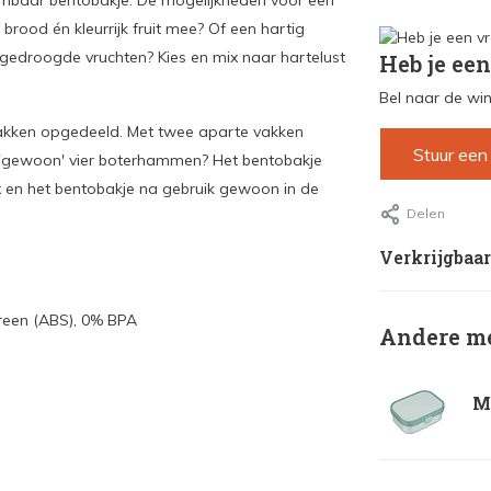
eembaar bentobakje. De mogelijkheden voor een
brood én kleurrijk fruit mee? Of een hartig
 gedroogde vruchten? Kies en mix naar hartelust
Heb je een
Bel naar de win
 vakken opgedeeld. Met twee aparte vakken
Stuur een
ver 'gewoon' vier boterhammen? Het bentobakje
x en het bentobakje na gebruik gewoon in de
Delen
Verkrijgbaar
tyreen (ABS), 0% BPA
Andere me
Me