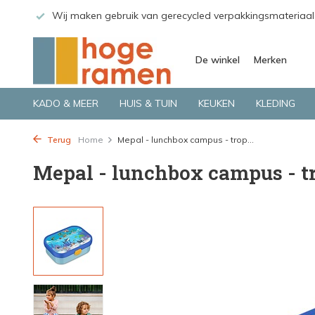
 GLS.
Wij maken gebruik van gerecycled verpakkingsmateriaal
De winkel
Merken
KADO & MEER
HUIS & TUIN
KEUKEN
KLEDING
Terug
Home
Mepal - lunchbox campus - trop...
Mepal - lunchbox campus - t