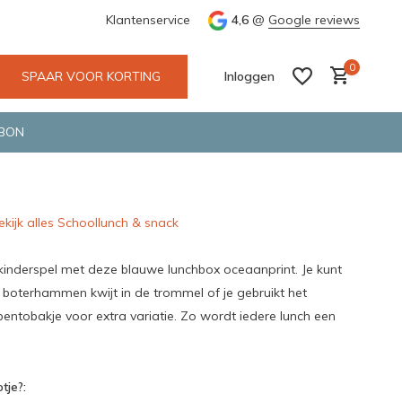
e en snelle bezorging door o.a. Fietskoerier en GLS.
Klantenservice
4,6
@
Google reviews
Wij maken
0
SPAAR VOOR KORTING
Inloggen
BON
ekijk alles Schoollunch & snack
Account aanmaken
Account aanmaken
kinderspel met deze blauwe lunchbox oceaanprint. Je kunt
 boterhammen kwijt in de trommel of je gebruikt het
ntobakje voor extra variatie. Zo wordt iedere lunch een
tje?: