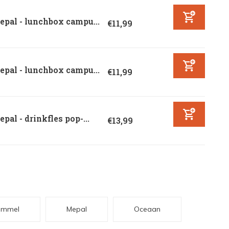
pal - lunchbox campu...
€11,99
pal - lunchbox campu...
€11,99
pal - drinkfles pop-...
€13,99
ommel
Mepal
Oceaan