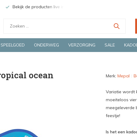
Bekijk de producten live in onze winkel in Deventer
Groen
SPEELGOED
ONDERWEG
VERZORGING
SALE
KADO
ropical ocean
Merk:
Mepal
B
Variatie wordt 
moeiteloos vier
meegeleverde be
feestje!
Is het een kadoo