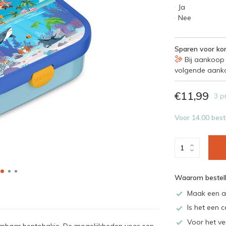
Ja
Nee
Sparen voor kor
Bij aankoop 
volgende aank
€11,99
3 p
Voor 14.00 best
Waarom bestell
Maak een a
Is het een c
Voor het ve