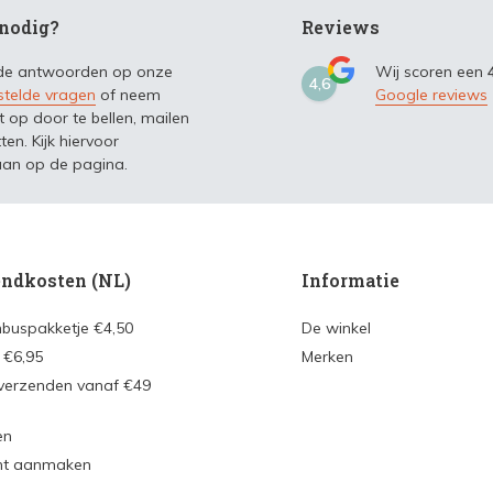
nodig?
Reviews
 de antwoorden op onze
Wij scoren een
4,6
stelde vragen
of neem
Google reviews
t op door te bellen, mailen
ten. Kijk hiervoor
an op de pagina.
ndkosten (NL)
Informatie
nbuspakketje €4,50
De winkel
 €6,95
Merken
 verzenden vanaf €49
en
nt aanmaken