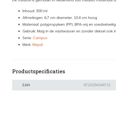
De fruitbox is gemaakt in Nederland van robuust materiaal da
Inhoud: 300 ml
Afmetingen: 6,7 cm diameter, 10,4 cm hoog
Materiaal: polypropyleen (PP), BPA-vrij en voedselveilig
Gebruik: Mag in de vaatwasser en zonder deksel ook 
Serie:
Campus
Merk:
Mepal
Productspecificaties
EAN
8720294048732