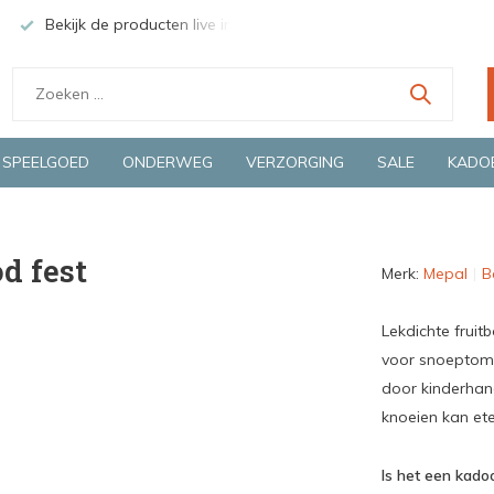
Bekijk de producten live in onze winkel in Deventer
Groen
SPEELGOED
ONDERWEG
VERZORGING
SALE
KADO
d fest
Merk:
Mepal
B
Lekdichte frui
voor snoeptomaa
door kinderhand
knoeien kan ete
Is het een kadoo