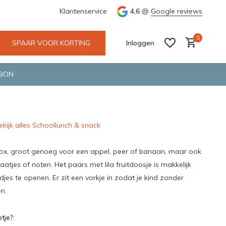
e en snelle bezorging door o.a. Fietskoerier en GLS.
Klantenservice
4,6
@
Google reviews
Wij maken
0
SPAAR VOOR KORTING
Inloggen
BON
ekijk alles Schoollunch & snack
Account aanmaken
Account aanmaken
tbox, groot genoeg voor een appel, peer of banaan, maar ook
tjes of noten. Het paars met lila fruitdoosje is makkelijk
jes te openen. Er zit een vorkje in zodat je kind zonder
n.
tje?: