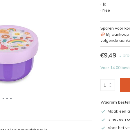
Ja
Nee
Sparen voor kor
Bij aankoop 
volgende aank
€9,49
3 pro
Voor 14.00 best
Waarom bestell
Maak een a
Is het een c
Voor het ve