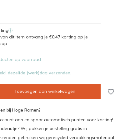
ting
i
van dit item ontvang je
€0,47
korting op je
oop.
ducten op voorraad
eld, dezelfde (werk)dag verzonden.
Toevoegen aan winkelwagen
en bij Hoge Ramen?
ccount aan en spaar automatisch punten voor korting!
adeautje? Wij pakken je bestelling gratis in.
rzenden gebruiken wij gerecycled verpakkingsmateriaal.