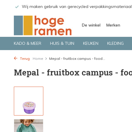
 GLS.
Wij maken gebruik van gerecycled verpakkingsmateriaal
De winkel
Merken
KADO & MEER
HUIS & TUIN
KEUKEN
KLEDING
Terug
Home
Mepal - fruitbox campus - food...
Mepal - fruitbox campus - foo