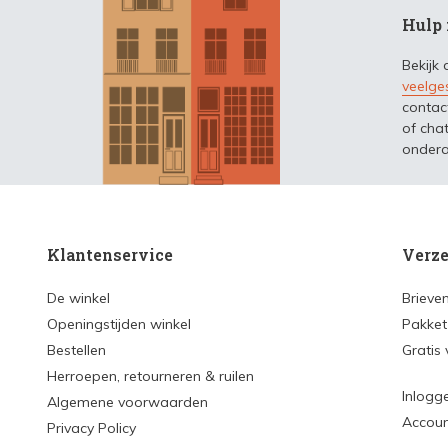
Hulp 
Bekijk
veelge
contac
of chat
ondera
Klantenservice
Verze
De winkel
Brieve
Openingstijden winkel
Pakket
Bestellen
Gratis
Herroepen, retourneren & ruilen
Inlogg
Algemene voorwaarden
Accou
Privacy Policy