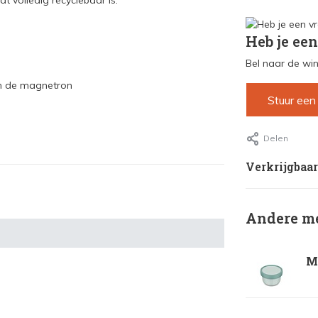
t volledig recyclebaar is.
Heb je een
Bel naar de win
in de magnetron
Stuur een
Delen
Verkrijgbaar
Andere me
Me