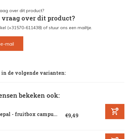
 vraag over dit product?
kel (+31570-611438) of stuur ons een mailtje.
 e-mail
 in de volgende varianten:
nsen bekeken ook:
pal - fruitbox campu...
€9,49