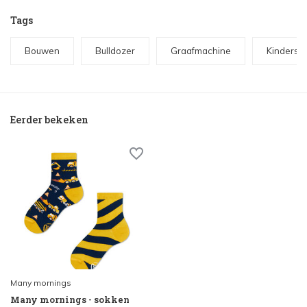
Tags
Bouwen
Bulldozer
Graafmachine
Kinderso
Eerder bekeken
Many mornings
Many mornings - sokken