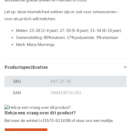
wisselende goede doelen en mensen in nood.
Let op: deze mismatched sokken zijn er ook voor volwassenen -
voor als je tóch wilt matchen.
Maten: 23-26 (2-4 jaar), 27-30 (5-8 jaar), 31-34 (8-10 jaar)
Samenstelling: 80% katoen, 17% polyamide, 3% elastaan
Merk: Many Mornings
Productspecificaties
SKU
K47-27-30
EAN
5904335701302
Heb je een vraag over dit product?
Bel naar de winkel (+31570-611438) of stuur ons een mailtje.