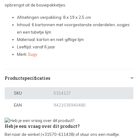
opbrengst uit de bouwpakketjes.
Afmetingen verpakking: 8 x 19 x 2,5
cm
Inhoud: 6 kartonnen met voorgestanste onderdelen, oogjes
en een tubetje lijm
Materiaal: karton en niet-giftige lijm
Leeftijd: vanaf 6 jaar
Merk:
Eugy
Productspecificaties
SKU
5314127
EAN
9421036940480
Heb je een vraag over dit product?
Bel naar de winkel (+31570-611438) of stuur ons een mailtje.