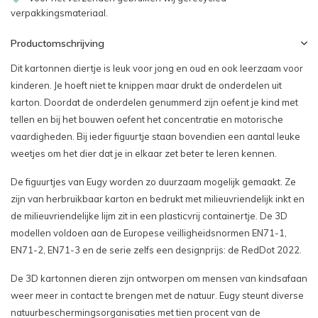
verpakkingsmateriaal.
Productomschrijving
Dit kartonnen diertje is leuk voor jong en oud en ook leerzaam voor
kinderen. Je hoeft niet te knippen maar drukt de onderdelen uit
karton. Doordat de onderdelen genummerd zijn oefent je kind met
tellen en bij het bouwen oefent het concentratie en motorische
vaardigheden. Bij ieder figuurtje staan bovendien een aantal leuke
weetjes om het dier dat je in elkaar zet beter te leren kennen.
De figuurtjes van Eugy worden zo duurzaam mogelijk gemaakt. Ze
zijn van herbruikbaar karton en bedrukt met milieuvriendelijk inkt en
de milieuvriendelijke lijm zit in een plasticvrij containertje. De 3D
modellen voldoen aan de Europese veilligheidsnormen EN71-1,
EN71-2, EN71-3 en de serie zelfs een designprijs: de RedDot 2022.
De 3D kartonnen dieren zijn ontworpen om mensen van kindsafaan
weer meer in contact te brengen met de natuur. Eugy steunt diverse
natuurbeschermingsorganisaties met tien procent van de