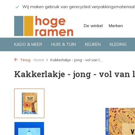
 GLS.
Wij maken gebruik van gerecycled verpakkingsmateriaal
De winkel
Merken
KADO & MEER
HUIS & TUIN
KEUKEN
KLEDING
Terug
Home
Kakkerlakje - jong - vol van l...
Kakkerlakje - jong - vol van l