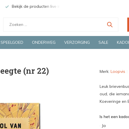
Bekijk de producten live in onze winkel in Deventer
Groen
SPEELGOED
ONDERWEG
VERZORGING
SALE
KADO
eegte (nr 22)
Merk:
Loopvis
Leuk brievenbus
oud, die ieman
Koeveringe en B
Is het een kadoo
Ja