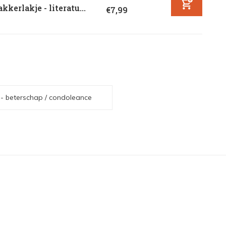
kkerlakje - literatu...
€7,99
 - beterschap / condoleance