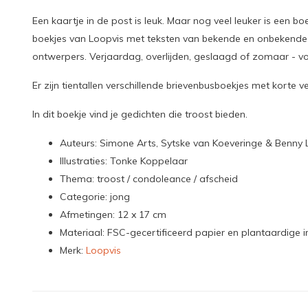
Een kaartje in de post is leuk. Maar nog veel leuker is een bo
boekjes van Loopvis met teksten van bekende en onbekende 
ontwerpers. Verjaardag, overlijden, geslaagd of zomaar - vo
Er zijn tientallen verschillende brievenbusboekjes met korte v
In dit boekje vind je gedichten die troost bieden.
Auteurs: Simone Arts, Sytske van Koeveringe & Benny 
Illustraties: Tonke Koppelaar
Thema: troost / condoleance / afscheid
Categorie: jong
Afmetingen: 12 x 17 cm
Materiaal: FSC-gecertificeerd papier en plantaardige i
Merk:
Loopvis