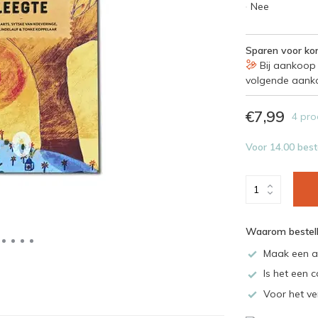
Nee
Sparen voor kor
Bij aankoop 
volgende aank
€7,99
4 pro
Voor 14.00 best
Waarom bestell
Maak een a
Is het een c
Voor het ve