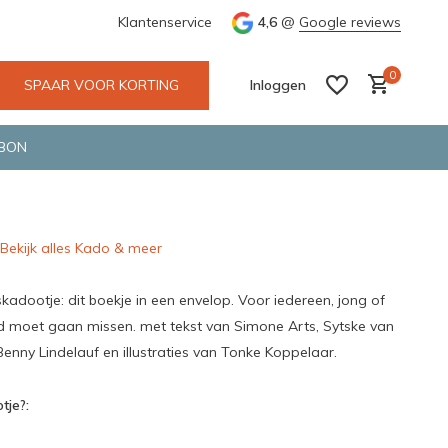
e en snelle bezorging door o.a. Fietskoerier en GLS.
Klantenservice
4,6
@
Google reviews
Wij maken
0
SPAAR VOOR KORTING
Inloggen
BON
Bekijk alles Kado & meer
Account aanmaken
Account aanmaken
kadootje: dit boekje in een envelop. Voor iedereen, jong of
d moet gaan missen. met tekst van Simone Arts, Sytske van
enny Lindelauf en illustraties van Tonke Koppelaar.
tje?: