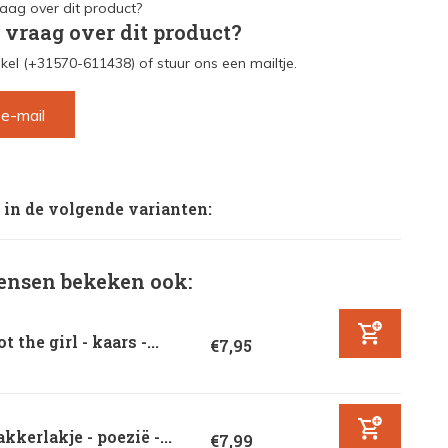
 vraag over dit product?
kel (+31570-611438) of stuur ons een mailtje.
 e-mail
 in de volgende varianten:
nsen bekeken ook:
t the girl - kaars -...
€7,95
kkerlakje - poezië -...
€7,99