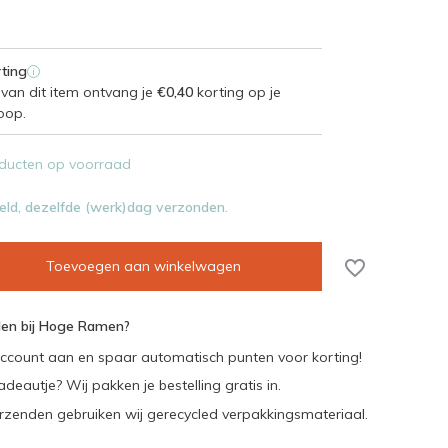
ting
i
van dit item ontvang je
€0,40
korting op je
oop.
ducten op voorraad
eld, dezelfde (werk)dag verzonden.
Toevoegen aan winkelwagen
en bij Hoge Ramen?
ccount aan en spaar automatisch punten voor korting!
adeautje? Wij pakken je bestelling gratis in.
rzenden gebruiken wij gerecycled verpakkingsmateriaal.