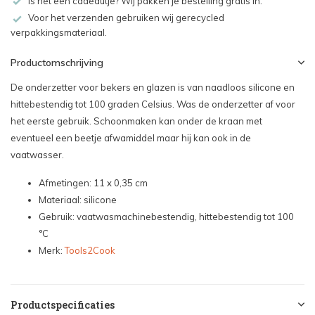
Is het een cadeautje? Wij pakken je bestelling gratis in.
Voor het verzenden gebruiken wij gerecycled
verpakkingsmateriaal.
Productomschrijving
De onderzetter voor bekers en glazen is van naadloos silicone en
hittebestendig tot 100 graden Celsius. Was de onderzetter af voor
het eerste gebruik. Schoonmaken kan onder de kraan met
eventueel een beetje afwamiddel maar hij kan ook in de
vaatwasser.
Afmetingen: 11 x 0,35 cm
Materiaal: silicone
Gebruik: vaatwasmachinebestendig, hittebestendig tot 100
°C
Merk:
Tools2Cook
Productspecificaties