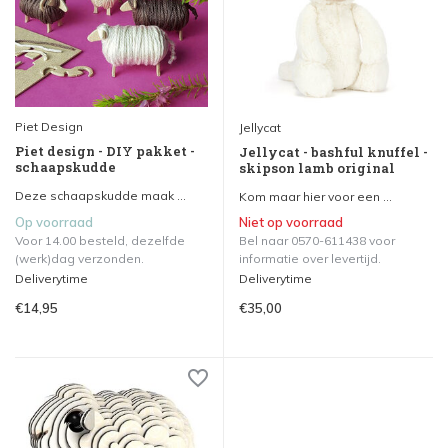
Piet Design
Jellycat
Piet design - DIY pakket -
Jellycat - bashful knuffel -
schaapskudde
skipson lamb original
Deze schaapskudde maak ...
Kom maar hier voor een ...
Op voorraad
Niet op voorraad
Voor 14.00 besteld, dezelfde
Bel naar 0570-611438 voor
(werk)dag verzonden.
informatie over levertijd.
Deliverytime
Deliverytime
€14,95
€35,00