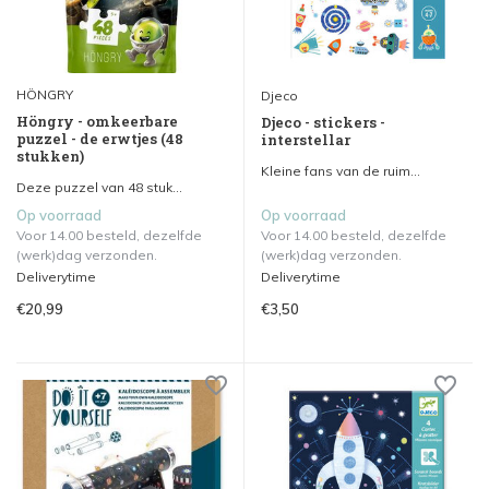
HÖNGRY
Djeco
Höngry - omkeerbare
Djeco - stickers -
puzzel - de erwtjes (48
interstellar
stukken)
Kleine fans van de ruim...
Deze puzzel van 48 stuk...
Op voorraad
Op voorraad
Voor 14.00 besteld, dezelfde
Voor 14.00 besteld, dezelfde
(werk)dag verzonden.
(werk)dag verzonden.
Deliverytime
Deliverytime
€20,99
€3,50