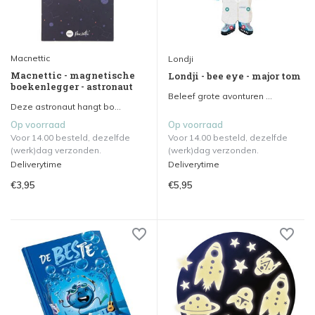
Macnettic
Londji
Macnettic - magnetische
Londji - bee eye - major tom
boekenlegger - astronaut
Beleef grote avonturen ...
Deze astronaut hangt bo...
Op voorraad
Op voorraad
Voor 14.00 besteld, dezelfde
Voor 14.00 besteld, dezelfde
(werk)dag verzonden.
(werk)dag verzonden.
Deliverytime
Deliverytime
€3,95
€5,95