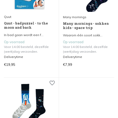
Quut
Many mornings
Quut - badpuzzel - to the
Many mornings - sokken
moon and back
kids - space trip
In bad gaan wordt een f...
Waarom één soort sokk...
Op voorraad
Op voorraad
Voor 14.00 besteld, dezelfde
Voor 14.00 besteld, dezelfde
(werk)dag verzonden.
(werk)dag verzonden.
Deliverytime
Deliverytime
€19,95
€7,99