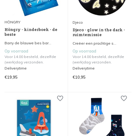
HÖNGRY
Djeco
Höngry - kinderboek - de
Djeco - glow in the dark -
beste
ruimtemissie
Barry de blauwe bes bar...
Creëer een prachtige s...
Op voorraad
Op voorraad
Voor 14.00 besteld, dezelfde
Voor 14.00 besteld, dezelfde
(werk)dag verzonden.
(werk)dag verzonden.
Deliverytime
Deliverytime
€19,95
€10,95