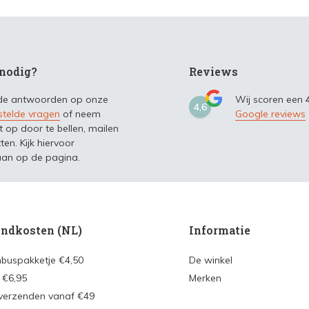
nodig?
Reviews
 de antwoorden op onze
Wij scoren een
4,6
stelde vragen
of neem
Google reviews
t op door te bellen, mailen
ten. Kijk hiervoor
an op de pagina.
ndkosten (NL)
Informatie
nbuspakketje €4,50
De winkel
 €6,95
Merken
 verzenden vanaf €49