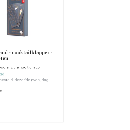
nd - cocktailklapper -
pten
aier zit je nooit om co...
aad
 besteld, dezelfde (werk)dag
me