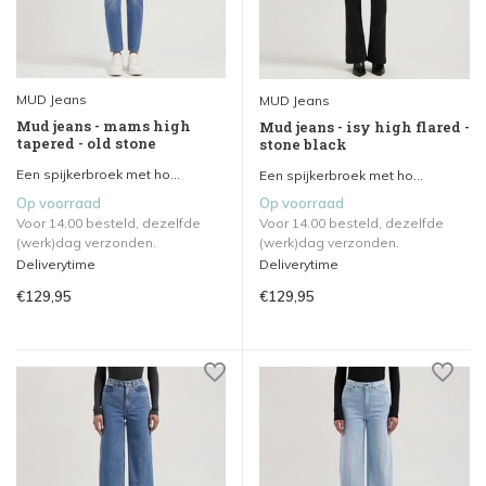
MUD Jeans
MUD Jeans
Mud jeans - mams high
Mud jeans - isy high flared -
tapered - old stone
stone black
Een spijkerbroek met ho...
Een spijkerbroek met ho...
Op voorraad
Op voorraad
Voor 14.00 besteld, dezelfde
Voor 14.00 besteld, dezelfde
(werk)dag verzonden.
(werk)dag verzonden.
Deliverytime
Deliverytime
€129,95
€129,95