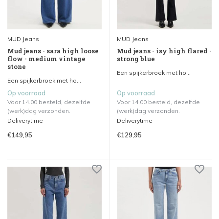
MUD Jeans
MUD Jeans
Mud jeans - sara high loose
Mud jeans - isy high flared -
flow - medium vintage
strong blue
stone
Een spijkerbroek met ho...
Een spijkerbroek met ho...
Op voorraad
Op voorraad
Voor 14.00 besteld, dezelfde
Voor 14.00 besteld, dezelfde
(werk)dag verzonden.
(werk)dag verzonden.
Deliverytime
Deliverytime
€149,95
€129,95