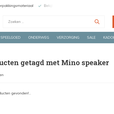
erpakkingsmateriaal
Bekijk de producten live in onze winkel in
SPEELGOED
ONDERWEG
VERZORGING
SALE
KADO
ucten getagd met Mino speaker
en
ucten gevonden!...