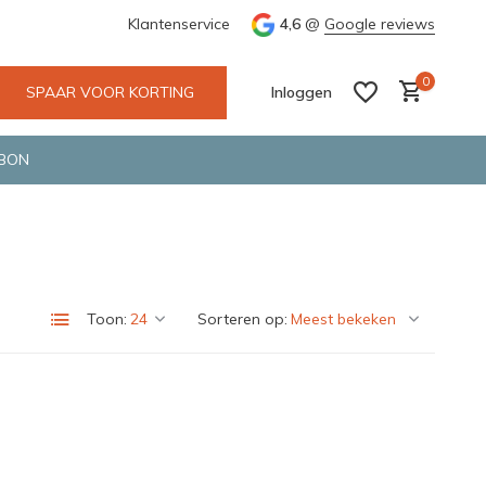
 Deventer
Groene en snelle bezorging door o.a. Fietskoerier en 
Klantenservice
4,6
@
Google reviews
0
SPAAR VOOR KORTING
Inloggen
BON
Account aanmaken
Account aanmaken
Toon:
Sorteren op: