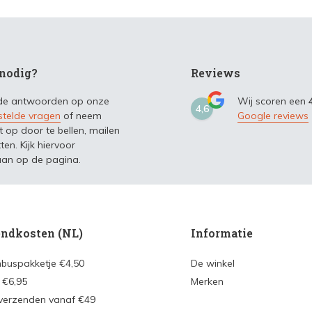
nodig?
Reviews
 de antwoorden op onze
Wij scoren een
4,6
stelde vragen
of neem
Google reviews
t op door te bellen, mailen
ten. Kijk hiervoor
an op de pagina.
ndkosten (NL)
Informatie
nbuspakketje €4,50
De winkel
 €6,95
Merken
 verzenden vanaf €49