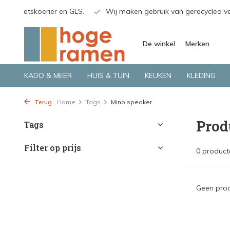
o.a. Fietskoerier en GLS.
Wij maken gebruik van gerecycled v
De winkel
Merken
KADO & MEER
HUIS & TUIN
KEUKEN
KLEDING
Terug
Home
Tags
Mino speaker
Prod
Tags
Filter op prijs
0 product
Geen prod