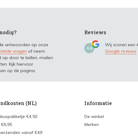
nodig?
Reviews
 de antwoorden op onze
Wij scoren een
4,6
stelde vragen
of neem
Google reviews
t op door te bellen, mailen
ten. Kijk hiervoor
an op de pagina.
ndkosten (NL)
Informatie
nbuspakketje €4,50
De winkel
 €6,95
Merken
 verzenden vanaf €49