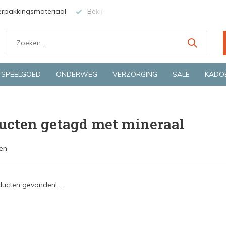
erpakkingsmateriaal
Bekijk de producten live in onze winkel in
SPEELGOED
ONDERWEG
VERZORGING
SALE
KADO
ucten getagd met mineraal
en
ucten gevonden!...