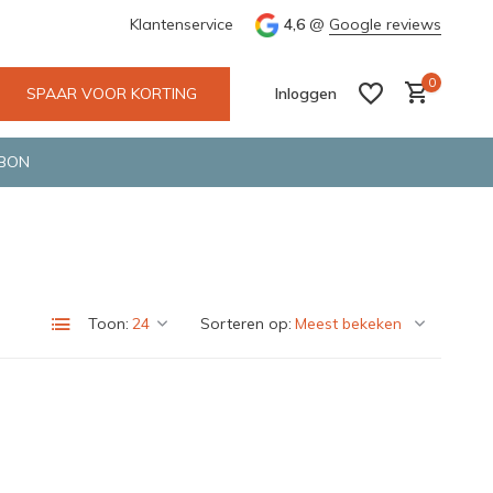
 Deventer
Groene en snelle bezorging door o.a. Fietskoerier en 
Klantenservice
4,6
@
Google reviews
0
SPAAR VOOR KORTING
Inloggen
BON
Account aanmaken
Account aanmaken
Toon:
Sorteren op: