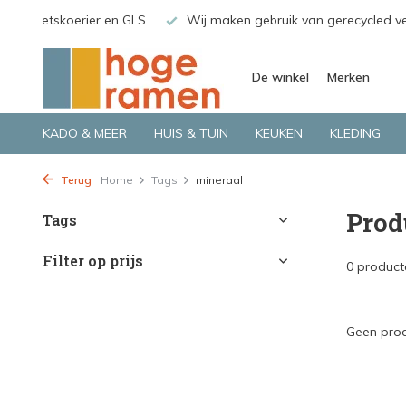
o.a. Fietskoerier en GLS.
Wij maken gebruik van gerecycled v
De winkel
Merken
KADO & MEER
HUIS & TUIN
KEUKEN
KLEDING
Terug
Home
Tags
mineraal
Prod
Tags
Filter op prijs
0 product
Geen prod