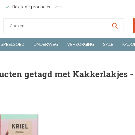
Bekijk de producten live in onze winkel in Deventer
Groen
SPEELGOED
ONDERWEG
VERZORGING
SALE
KADO
ucten getagd met Kakkerlakjes - 