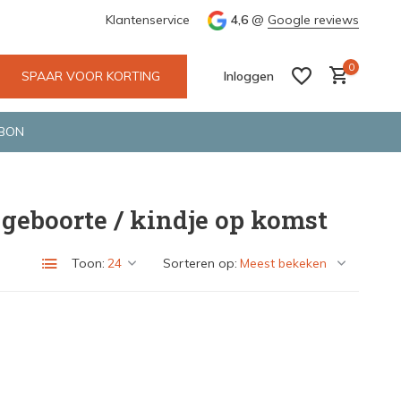
e en snelle bezorging door o.a. Fietskoerier en GLS.
Klantenservice
4,6
@
Google reviews
Wij maken
0
SPAAR VOOR KORTING
Inloggen
BON
geboorte / kindje op komst
Account aanmaken
Account aanmaken
Toon:
Sorteren op: