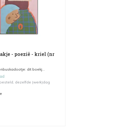
kje - poezië - kriel (nr
nbuskadootje: dit boekj...
aad
 besteld, dezelfde (werk)dag
me