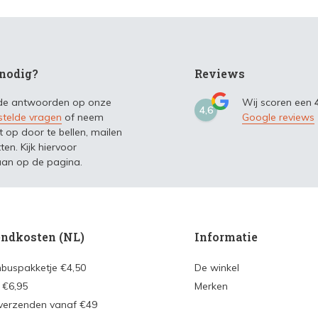
nodig?
Reviews
 de antwoorden op onze
Wij scoren een
4,6
stelde vragen
of neem
Google reviews
t op door te bellen, mailen
ten. Kijk hiervoor
an op de pagina.
ndkosten (NL)
Informatie
nbuspakketje €4,50
De winkel
 €6,95
Merken
 verzenden vanaf €49