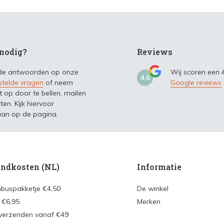
nodig?
Reviews
 de antwoorden op onze
Wij scoren een
4,6
stelde vragen
of neem
Google reviews
t op door te bellen, mailen
ten. Kijk hiervoor
an op de pagina.
ndkosten (NL)
Informatie
nbuspakketje €4,50
De winkel
 €6,95
Merken
 verzenden vanaf €49