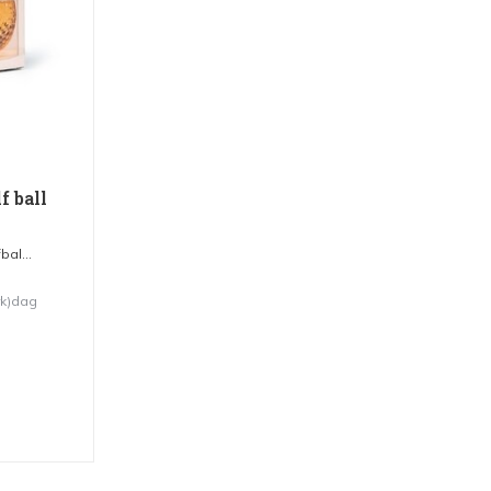
f ball
al...
rk)dag