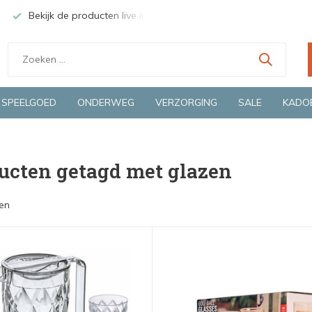
Bekijk de producten live in onze winkel in Deventer
Groen
SPEELGOED
ONDERWEG
VERZORGING
SALE
KADO
ucten getagd met glazen
en