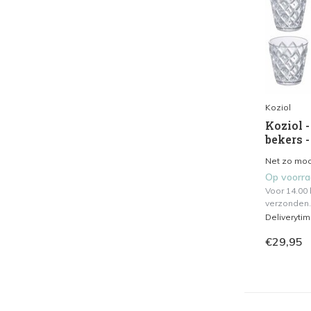
Koziol
Koziol -
bekers -
Net zo mooi
Op voorr
Voor 14.00
verzonden.
Deliveryti
€29,95