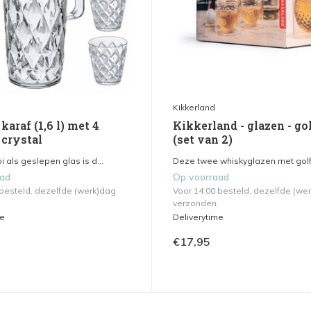
Kikkerland
 karaf (1,6 l) met 4
Kikkerland - glazen - gol
 crystal
(set van 2)
 als geslepen glas is d...
Deze twee whiskyglazen met golfb
aad
Op voorraad
 besteld, dezelfde (werk)dag
Voor 14.00 besteld, dezelfde (we
verzonden.
me
Deliverytime
€17,95