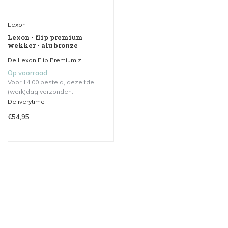
Lexon
Lexon - flip premium
wekker - alu bronze
De Lexon Flip Premium z...
Op voorraad
Voor 14.00 besteld, dezelfde
(werk)dag verzonden.
Deliverytime
€54,95