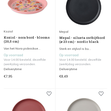
Koziol
Mepal
Koziol - nora bord - blooms
Mepal - silueta ontbijtbord
(20,5 cm)
(⌀ 23 cm) - nordic black
Van het Nora picknickse...
Sterk en stijlvol is bu...
Op voorraad
Op voorraad
Voor 14.00 besteld, dezelfde
Voor 14.00 besteld, dezelfde
(werk)dag verzonden.
(werk)dag verzonden.
Deliverytime
Deliverytime
€7,95
€8,49