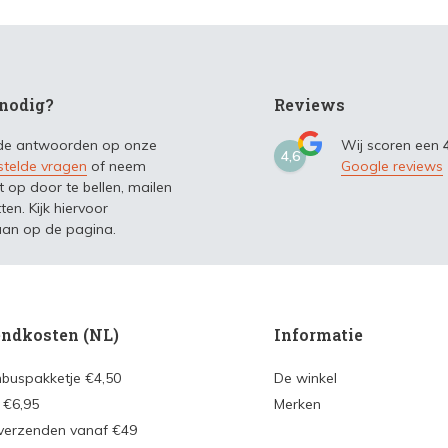
nodig?
Reviews
 de antwoorden op onze
Wij scoren een
4,6
stelde vragen
of neem
Google reviews
t op door te bellen, mailen
ten. Kijk hiervoor
an op de pagina.
ndkosten (NL)
Informatie
nbuspakketje €4,50
De winkel
 €6,95
Merken
 verzenden vanaf €49