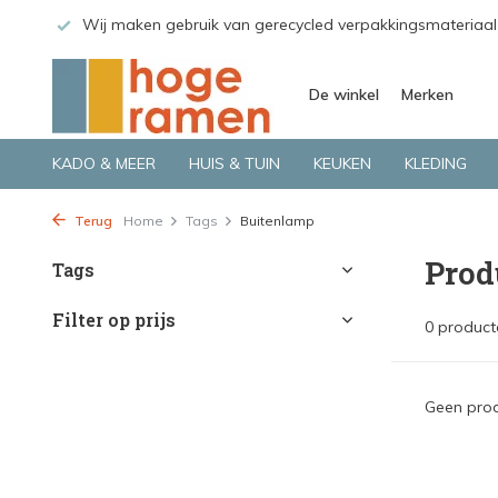
 GLS.
Wij maken gebruik van gerecycled verpakkingsmateriaal
De winkel
Merken
KADO & MEER
HUIS & TUIN
KEUKEN
KLEDING
Terug
Home
Tags
Buitenlamp
Prod
Tags
Filter op prijs
0 product
Geen prod