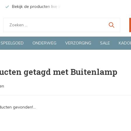
Bekijk de producten live in onze winkel in Deventer
Groen
SPEELGOED
ONDERWEG
VERZORGING
SALE
KADO
ucten getagd met Buitenlamp
en
ucten gevonden!...