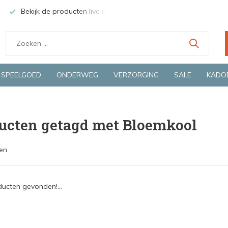
Bekijk de producten live in onze winkel in Deventer
Groen
SPEELGOED
ONDERWEG
VERZORGING
SALE
KADO
ucten getagd met Bloemkool
en
ucten gevonden!...