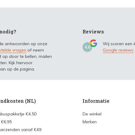
nodig?
Reviews
 de antwoorden op onze
Wij scoren een
4,6
stelde vragen
of neem
Google reviews
t op door te bellen, mailen
ten. Kijk hiervoor
an op de pagina.
ndkosten (NL)
Informatie
nbuspakketje €4,50
De winkel
 €6,95
Merken
 verzenden vanaf €49