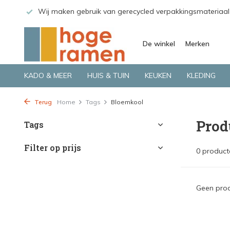
 GLS.
Wij maken gebruik van gerecycled verpakkingsmateriaal
De winkel
Merken
KADO & MEER
HUIS & TUIN
KEUKEN
KLEDING
Terug
Home
Tags
Bloemkool
Prod
Tags
Filter op prijs
0 product
Geen prod