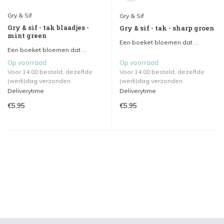
Gry & Sif
Gry & Sif
Gry & sif - tak blaadjes -
Gry & sif - tak - sharp groen
mint green
Een boeket bloemen dat ...
Een boeket bloemen dat ...
Op voorraad
Op voorraad
Voor 14.00 besteld, dezelfde
Voor 14.00 besteld, dezelfde
(werk)dag verzonden.
(werk)dag verzonden.
Deliverytime
Deliverytime
€5,95
€5,95