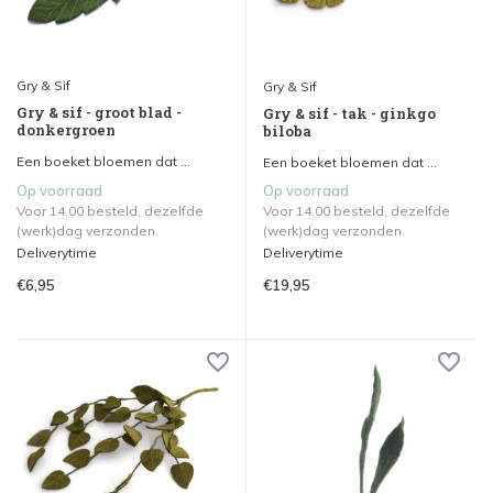
Gry & Sif
Gry & Sif
Gry & sif - groot blad -
Gry & sif - tak - ginkgo
donkergroen
biloba
Een boeket bloemen dat ...
Een boeket bloemen dat ...
Op voorraad
Op voorraad
Voor 14.00 besteld, dezelfde
Voor 14.00 besteld, dezelfde
(werk)dag verzonden.
(werk)dag verzonden.
Deliverytime
Deliverytime
€6,95
€19,95