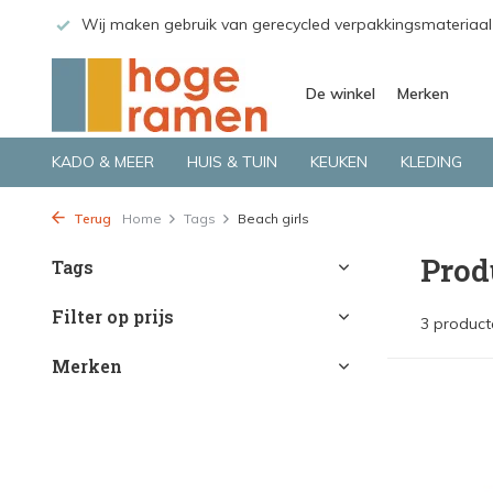
 GLS.
Wij maken gebruik van gerecycled verpakkingsmateriaal
De winkel
Merken
KADO & MEER
HUIS & TUIN
KEUKEN
KLEDING
Terug
Home
Tags
Beach girls
Prod
Tags
Filter op prijs
3 product
Merken