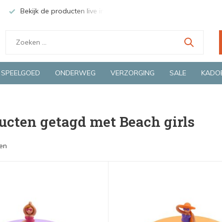
Bekijk de producten live in onze winkel in Deventer
Groen
SPEELGOED
ONDERWEG
VERZORGING
SALE
KADO
ucten getagd met Beach girls
en