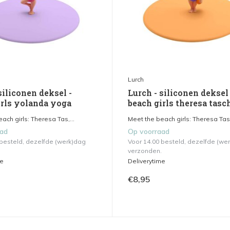
Lurch
siliconen deksel -
Lurch - siliconen deksel 
irls yolanda yoga
beach girls theresa tasc
ach girls: Theresa Tas,...
Meet the beach girls: Theresa Tas,
aad
Op voorraad
 besteld, dezelfde (werk)dag
Voor 14.00 besteld, dezelfde (we
verzonden.
me
Deliverytime
€8,95