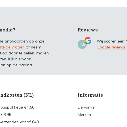
nodig?
Reviews
 de antwoorden op onze
Wij scoren een
4,6
stelde vragen
of neem
Google reviews
t op door te bellen, mailen
ten. Kijk hiervoor
an op de pagina.
ndkosten (NL)
Informatie
nbuspakketje €4,50
De winkel
 €6,95
Merken
 verzenden vanaf €49