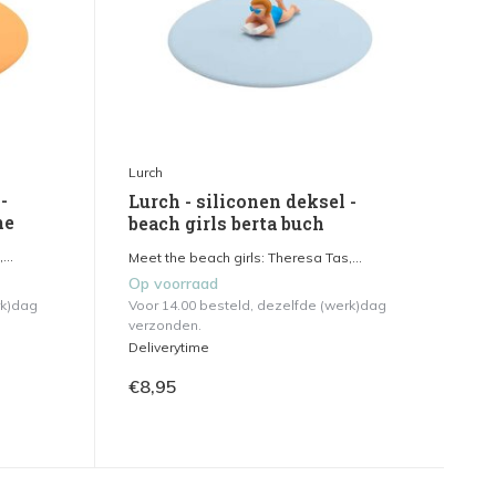
Lurch
-
Lurch - siliconen deksel -
he
beach girls berta buch
...
Meet the beach girls: Theresa Tas,...
Op voorraad
rk)dag
Voor 14.00 besteld, dezelfde (werk)dag
verzonden.
Deliverytime
€8,95