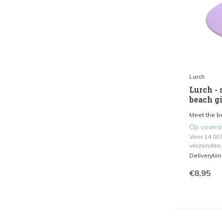
Lurch
Lurch - 
beach g
Meet the be
Op voorr
Voor 14.00
verzonden.
Deliveryti
€8,95