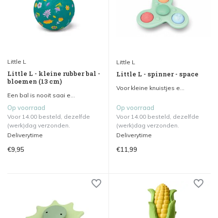
Little L
Little L
Little L - kleine rubber bal -
Little L - spinner - space
bloemen (13 cm)
Voor kleine knuistjes e...
Een bal is nooit saai e...
Op voorraad
Op voorraad
Voor 14.00 besteld, dezelfde
Voor 14.00 besteld, dezelfde
(werk)dag verzonden.
(werk)dag verzonden.
Deliverytime
Deliverytime
€9,95
€11,99