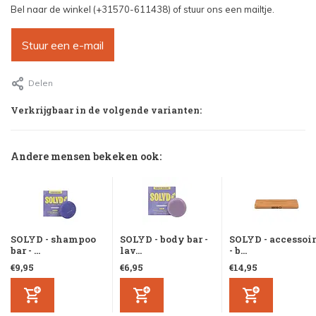
Bel naar de winkel (+31570-611438) of stuur ons een mailtje.
Stuur een e-mail
Delen
Verkrijgbaar in de volgende varianten:
Andere mensen bekeken ook:
SOLYD - shampoo
SOLYD - body bar -
SOLYD - accessoi
bar - ...
lav...
- b...
€9,95
€6,95
€14,95