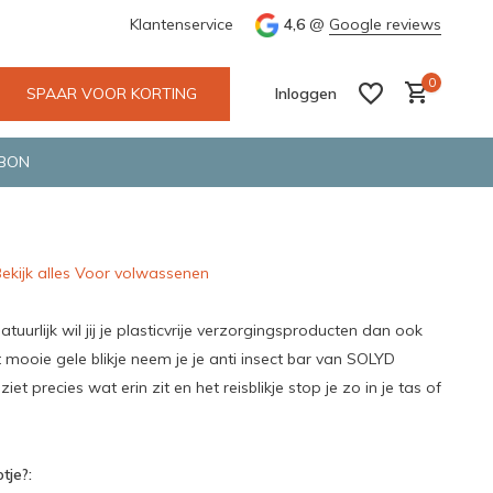
e en snelle bezorging door o.a. Fietskoerier en GLS.
Klantenservice
4,6
@
Google reviews
Wij maken
0
SPAAR VOOR KORTING
Inloggen
BON
ekijk alles Voor volwassenen
Account aanmaken
Account aanmaken
atuurlijk wil jij je plasticvrije verzorgingsproducten dan ook
it mooie gele blikje neem je je anti insect bar van SOLYD
iet precies wat erin zit en het reisblikje stop je zo in je tas of
tje?: