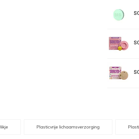
SO
SO
SO
likje
Plasticvrije lichaamsverzorging
Plast