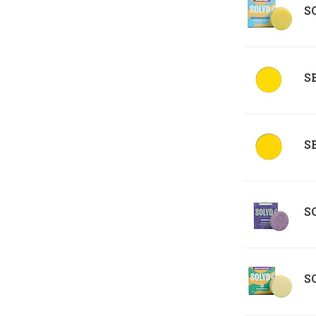
SO
SB
SB
SO
SO