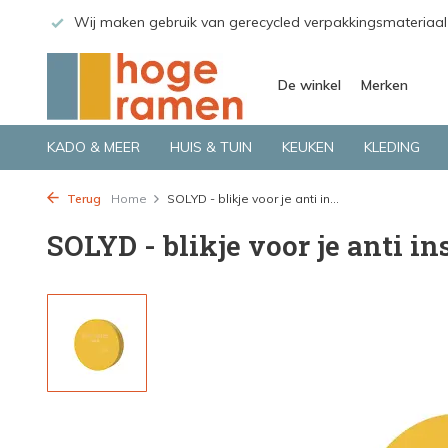
 GLS.
Wij maken gebruik van gerecycled verpakkingsmateriaal
De winkel
Merken
KADO & MEER
HUIS & TUIN
KEUKEN
KLEDING
Terug
Home
SOLYD - blikje voor je anti in...
SOLYD - blikje voor je anti in