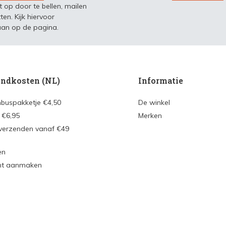
t op door te bellen, mailen
ten. Kijk hiervoor
an op de pagina.
ndkosten (NL)
Informatie
nbuspakketje €4,50
De winkel
 €6,95
Merken
 verzenden vanaf €49
en
nt aanmaken