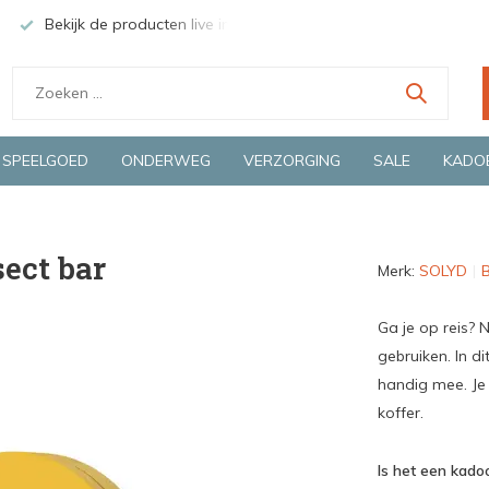
Bekijk de producten live in onze winkel in Deventer
Groen
SPEELGOED
ONDERWEG
VERZORGING
SALE
KADO
sect bar
Merk:
SOLYD
B
Ga je op reis? N
gebruiken. In d
handig mee. Je z
koffer.
Is het een kadoo