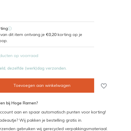
ting
i
van dit item ontvang je
€0,20
korting op je
oop.
ducten op voorraad
eld, dezelfde (werk)dag verzonden.
Toevoegen aan winkelwagen
en bij Hoge Ramen?
ccount aan en spaar automatisch punten voor korting!
adeautje? Wij pakken je bestelling gratis in.
rzenden gebruiken wij gerecycled verpakkingsmateriaal.