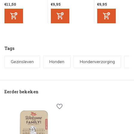
€11,50
€9,95
€9,95
Tags
Gezinsleven
Honden
Hondenverzorging
H
Eerder bekeken