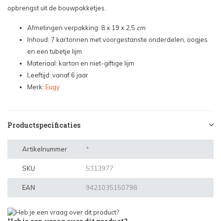
opbrengst uit de bouwpakketjes.
Afmetingen verpakking: 8 x 19 x 2,5
cm
Inhoud: 7 kartonnen met voorgestanste onderdelen, oogjes
en een tubetje lijm
Materiaal: karton en niet-giftige lijm
Leeftijd: vanaf 6 jaar
Merk:
Eugy
Productspecificaties
Artikelnummer
*
SKU
5313977
EAN
9421035150798