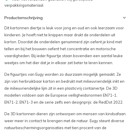
verpakkingsmateriaal.
Productomschrijving
Dit kartonnen diertje is leuk voor jong en oud en ook leerzaam voor
kinderen. Je hoeft niet te knippen maar drukt de onderdelen uit
karton. Doordat de onderdelen genummerd zijn oefent je kind met
tellen en bij het bouwen oefent het concentratie en motorische
vaardigheden. Bij ieder figuurtje staan bovendien een aantal leuke
weetjes om het dier dat je in elkaar zet beter te leren kennen.
De figuurtjes van Eugy worden zo duurzaam mogelijk gemaakt. Ze
zijn van herbruikbaar karton en bedrukt met milieuvriendelijk inkt en
de milieuvriendelijke lijm zit in een plasticvrij containertje. De 3D
modellen voldoen aan de Europese veilligheidsnormen EN71-1,
EN71-2, EN71-3 en de serie zelfs een designprijs: de RedDot 2022.
De 3D kartonnen dieren zijn ontworpen om mensen van kindsafaan
weer meer in contact te brengen met de natuur. Eugy steunt diverse
natuurbeschermingsorganisaties met tien procent van de