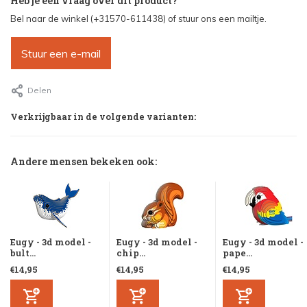
Heb je een vraag over dit product?
Bel naar de winkel (+31570-611438) of stuur ons een mailtje.
Stuur een e-mail
Delen
Verkrijgbaar in de volgende varianten:
Andere mensen bekeken ook:
Eugy - 3d model -
Eugy - 3d model -
Eugy - 3d model -
bult...
chip...
pape...
€14,95
€14,95
€14,95