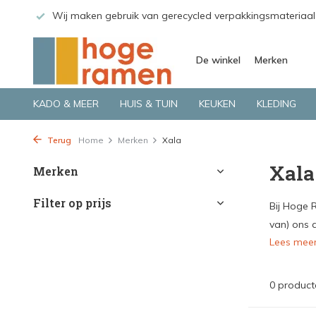
 GLS.
Wij maken gebruik van gerecycled verpakkingsmateriaal
De winkel
Merken
KADO & MEER
HUIS & TUIN
KEUKEN
KLEDING
Terug
Home
Merken
Xala
Xala
Merken
Filter op prijs
Bij Hoge 
van) ons a
Lees mee
0 product