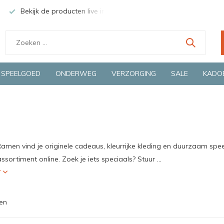
Bekijk de producten live in onze winkel in Deventer
Groen
SPEELGOED
ONDERWEG
VERZORGING
SALE
KADO
Ramen vind je originele cadeaus, kleurrijke kleding en duurzaam spee
ssortiment online. Zoek je iets speciaals? Stuur ...
r
en