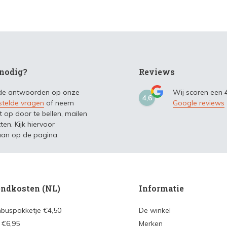
nodig?
Reviews
 de antwoorden op onze
Wij scoren een
4,6
stelde vragen
of neem
Google reviews
t op door te bellen, mailen
ten. Kijk hiervoor
an op de pagina.
ndkosten (NL)
Informatie
nbuspakketje €4,50
De winkel
 €6,95
Merken