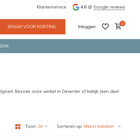
e en snelle bezorging door o.a. Fietskoerier en GLS.
Klantenservice
4,6
@
Google reviews
Wij maken
0
SPAAR VOOR KORTING
Inloggen
BON
Account aanmaken
Account aanmaken
lgoed. Bezoek onze winkel in Deventer of bekijk (een deel
Toon:
Sorteren op: