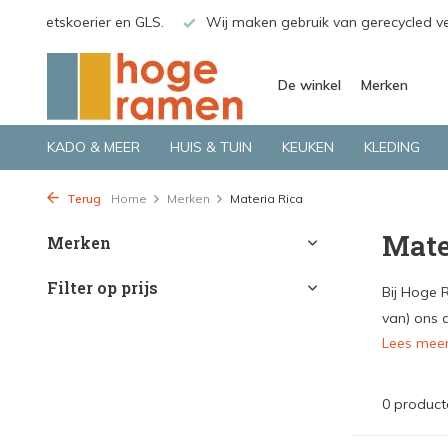
o.a. Fietskoerier en GLS.
Wij maken gebruik van gerecycled v
De winkel
Merken
KADO & MEER
HUIS & TUIN
KEUKEN
KLEDING
Terug
Home
Merken
Materia Rica
Mate
Merken
Filter op prijs
Bij Hoge 
van) ons a
Lees mee
0 product