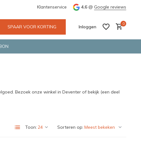
 Deventer
Groene en snelle bezorging door o.a. Fietskoerier en 
Klantenservice
4,6
@
Google reviews
0
SPAAR VOOR KORTING
Inloggen
BON
Account aanmaken
Account aanmaken
lgoed. Bezoek onze winkel in Deventer of bekijk (een deel
Toon:
Sorteren op: