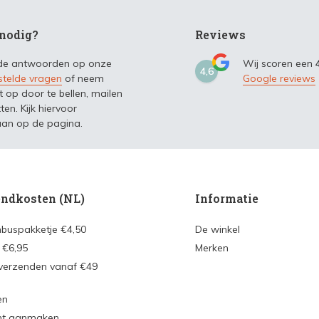
nodig?
Reviews
 de antwoorden op onze
Wij scoren een
4,6
stelde vragen
of neem
Google reviews
t op door te bellen, mailen
ten. Kijk hiervoor
an op de pagina.
ndkosten (NL)
Informatie
nbuspakketje €4,50
De winkel
 €6,95
Merken
 verzenden vanaf €49
en
nt aanmaken