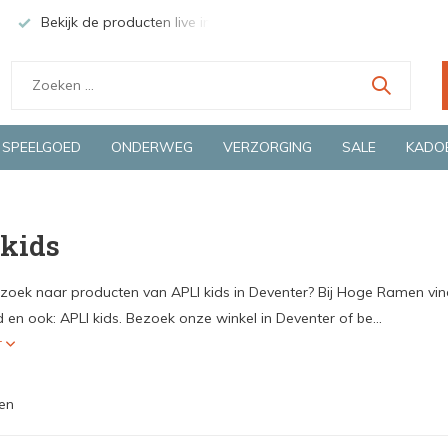
Bekijk de producten live in onze winkel in Deventer
Groen
SPEELGOED
ONDERWEG
VERZORGING
SALE
KADO
 kids
 zoek naar producten van APLI kids in Deventer? Bij Hoge Ramen vind
en ook: APLI kids. Bezoek onze winkel in Deventer of be...
r
en