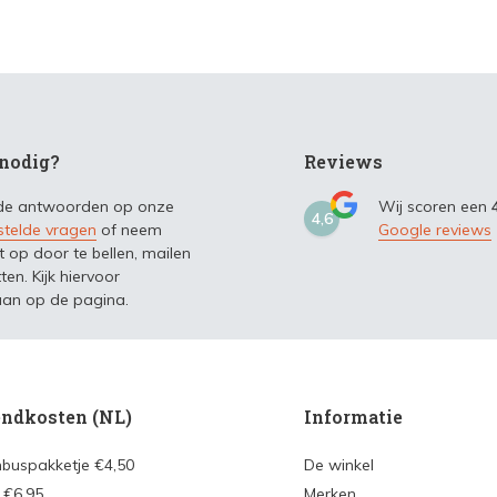
nodig?
Reviews
 de antwoorden op onze
Wij scoren een
4,6
stelde vragen
of neem
Google reviews
t op door te bellen, mailen
ten. Kijk hiervoor
an op de pagina.
ndkosten (NL)
Informatie
nbuspakketje €4,50
De winkel
 €6,95
Merken