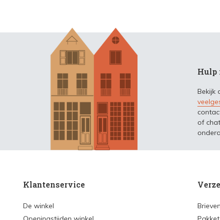
Hulp 
Bekijk
veelge
contac
of chat
ondera
Klantenservice
Verze
De winkel
Brieve
Openingstijden winkel
Pakket