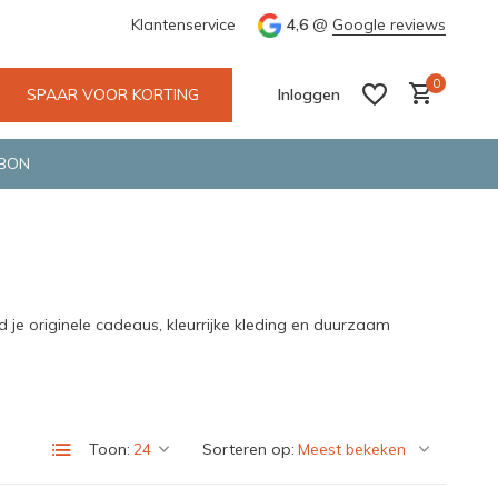
e en snelle bezorging door o.a. Fietskoerier en GLS.
Klantenservice
4,6
@
Google reviews
Wij maken
0
SPAAR VOOR KORTING
Inloggen
BON
Account aanmaken
Account aanmaken
 je originele cadeaus, kleurrijke kleding en duurzaam
Toon:
Sorteren op: