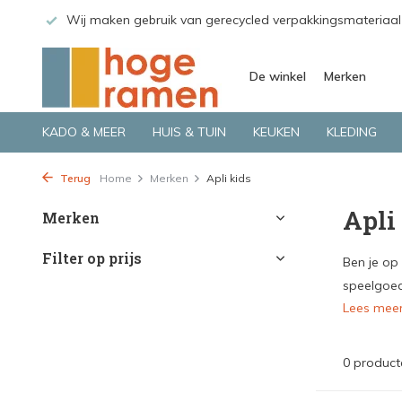
 GLS.
Wij maken gebruik van gerecycled verpakkingsmateriaal
De winkel
Merken
KADO & MEER
HUIS & TUIN
KEUKEN
KLEDING
Terug
Home
Merken
Apli kids
Apli
Merken
Filter op prijs
Ben je op
speelgoed 
Lees mee
0 product