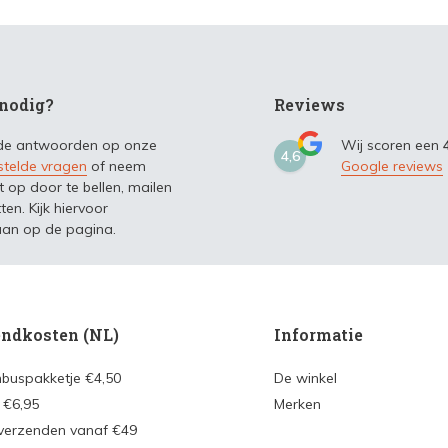
nodig?
Reviews
 de antwoorden op onze
Wij scoren een
4,6
stelde vragen
of neem
Google reviews
t op door te bellen, mailen
ten. Kijk hiervoor
an op de pagina.
ndkosten (NL)
Informatie
nbuspakketje €4,50
De winkel
 €6,95
Merken
 verzenden vanaf €49