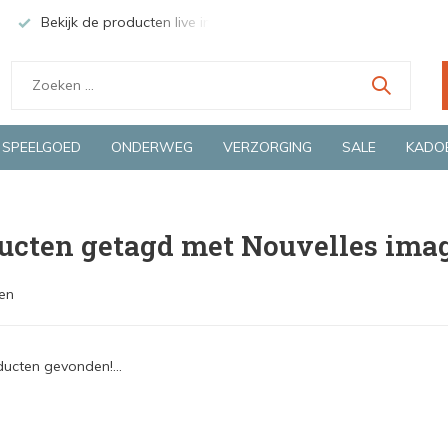
Bekijk de producten live in onze winkel in Deventer
Groen
SPEELGOED
ONDERWEG
VERZORGING
SALE
KADO
ucten getagd met Nouvelles ima
en
ucten gevonden!...