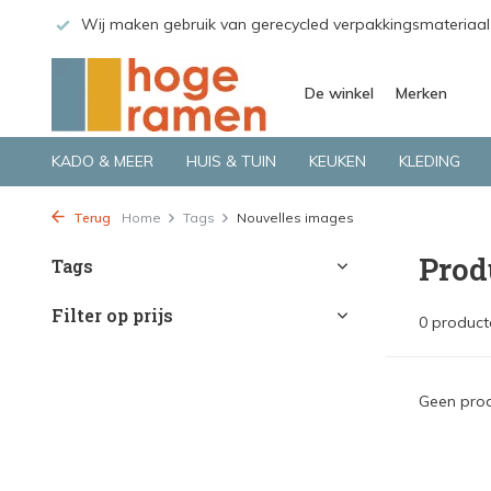
 GLS.
Wij maken gebruik van gerecycled verpakkingsmateriaal
De winkel
Merken
KADO & MEER
HUIS & TUIN
KEUKEN
KLEDING
Terug
Home
Tags
Nouvelles images
Prod
Tags
Filter op prijs
0 product
Geen prod