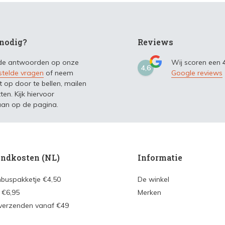
nodig?
Reviews
 de antwoorden op onze
Wij scoren een
4,6
stelde vragen
of neem
Google reviews
t op door te bellen, mailen
ten. Kijk hiervoor
an op de pagina.
ndkosten (NL)
Informatie
nbuspakketje €4,50
De winkel
 €6,95
Merken
 verzenden vanaf €49