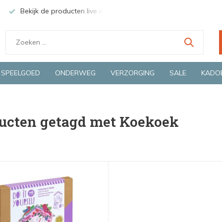
Bekijk de producten live in onze winkel in Deventer
Groen
SPEELGOED
ONDERWEG
VERZORGING
SALE
KADO
ucten getagd met Koekoek