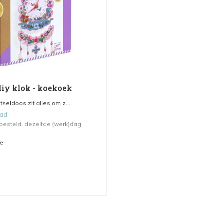
diy klok - koekoek
tseldoos zit alles om z...
aad
 besteld, dezelfde (werk)dag
me