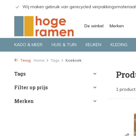
 GLS.
Wij maken gebruik van gerecycled verpakkingsmateriaal
De winkel
Merken
KADO & MEER
HUIS & TUIN
KEUKEN
KLEDING
Terug
Home
Tags
Koekoek
Prod
Tags
Filter op prijs
1 product
Merken