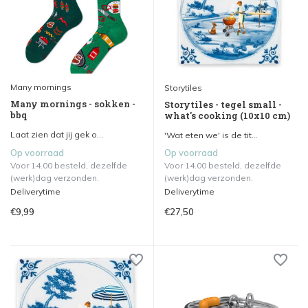
Many mornings
Storytiles
Many mornings - sokken -
Storytiles - tegel small -
bbq
what's cooking (10x10 cm)
Laat zien dat jij gek o...
'Wat eten we' is de tit...
Op voorraad
Op voorraad
Voor 14.00 besteld, dezelfde
Voor 14.00 besteld, dezelfde
(werk)dag verzonden.
(werk)dag verzonden.
Deliverytime
Deliverytime
€9,99
€27,50