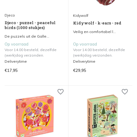
Djeco
Kidywolf
Djeco - puzzel - peaceful
Kidywolf - k-ears - red
birds (1000 stukjes)
Veilig en comfortabel l...
De puzzels uit de Galle...
Op voorraad
Op voorraad
Voor 14.00 besteld, dezelfde
Voor 14.00 besteld, dezelfde
(werk)dag verzonden.
(werk)dag verzonden.
Deliverytime
Deliverytime
€17,95
€29,95