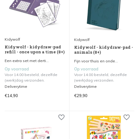
Kidywolf
Kidywolf
Kidywolf - kidydraw-pad
Kidywolf - kidydraw-pad -
refill - once upon a time (8+)
animals (8+)
Een extra set met derti...
Fijn voor thuis en onde...
Op voorraad
Op voorraad
Voor 14.00 besteld, dezelfde
Voor 14.00 besteld, dezelfde
(werk)dag verzonden.
(werk)dag verzonden.
Deliverytime
Deliverytime
€14,90
€29,90