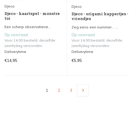
Djeco
Djeco
Djeco - kaartspel - monstre
Djeco - origami happertjes -
toi
vriendjes
Een scherp observatieve...
Zeg eens een nummer... ...
Op voorraad
Op voorraad
Voor 14.00 besteld, dezelfde
Voor 14.00 besteld, dezelfde
(werk)dag verzonden.
(werk)dag verzonden.
Deliverytime
Deliverytime
€14,95
€5,95
1
2
3