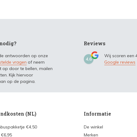
nodig?
Reviews
 de antwoorden op onze
Wij scoren een
4,6
stelde vragen
of neem
Google reviews
t op door te bellen, mailen
ten. Kijk hiervoor
an op de pagina.
ndkosten (NL)
Informatie
nbuspakketje €4,50
De winkel
 €6,95
Merken