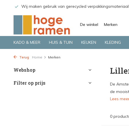
 GLS.
Wij maken gebruik van gerecycled verpakkingsmateriaal
De winkel
Merken
KADO & MEER
HUIS & TUIN
KEUKEN
KLEDING
Terug
Home
Merken
Lill
Webshop
Filter op prijs
De Amster
de mooist
Lees mee
0 product