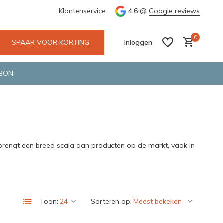
e en snelle bezorging door o.a. Fietskoerier en GLS.
Klantenservice
4,6
@
Google reviews
Wij maken
0
SPAAR VOOR KORTING
Inloggen
BON
Account aanmaken
Account aanmaken
 brengt een breed scala aan producten op de markt, vaak in
Toon:
Sorteren op: