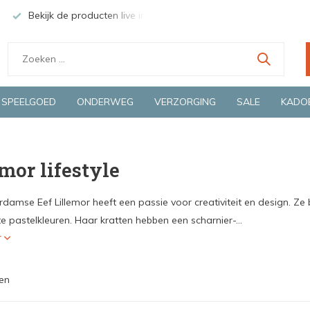
Bekijk de producten live in onze winkel in Deventer
Groen
SPEELGOED
ONDERWEG
VERZORGING
SALE
KADO
emor lifestyle
damse Eef Lillemor heeft een passie voor creativiteit en design. Ze
e pastelkleuren. Haar kratten hebben een scharnier-...
r
en