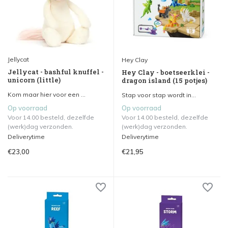
Jellycat
Hey Clay
Jellycat - bashful knuffel -
Hey Clay - boetseerklei -
unicorn (little)
dragon island (15 potjes)
Kom maar hier voor een ...
Stap voor stap wordt in...
Op voorraad
Op voorraad
Voor 14.00 besteld, dezelfde
Voor 14.00 besteld, dezelfde
(werk)dag verzonden.
(werk)dag verzonden.
Deliverytime
Deliverytime
€23,00
€21,95