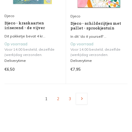
Djeco
Djeco
Djeco - kraskaarten
Djeco - schilderijtjes met
iriserend - de vijver
pallet - sprookjestuin
Dit pakketje bevat 4 kr...
In dit 'do it yourself'...
Op voorraad
Op voorraad
Voor 14.00 besteld, dezelfde
Voor 14.00 besteld, dezelfde
(werk)dag verzonden.
(werk)dag verzonden.
Deliverytime
Deliverytime
€6,50
€7,95
1
2
3